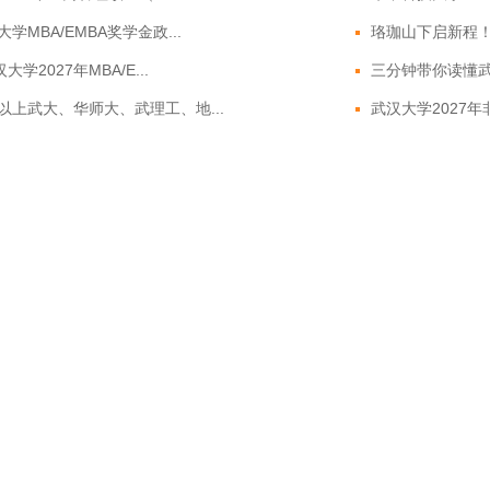
学MBA/EMBA奖学金政...
珞珈山下启新程！武
大学2027年MBA/E...
三分钟带你读懂武汉
以上武大、华师大、武理工、地...
武汉大学2027年