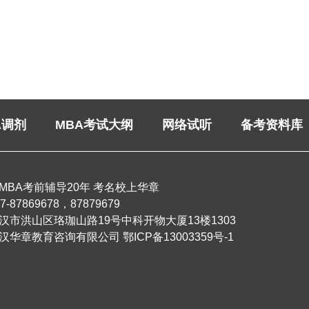
A调剂
MBA考试大纲
网络试听
备考资料库
MBA考前辅导20年 考名校上华章
87869678，87879679
武汉市洪山区珞珈山路19号中科开物大厦13楼1303
汉华章教育咨询有限公司
鄂ICP备13003359号-1