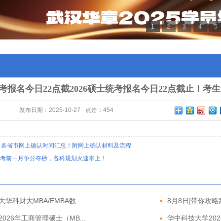
1
2
3
4
5
士统考报名今日22点截2026硕士统考报名今日22点截止
发布日期：
2025-10-27
点击：
454
】各省市网上确认时间汇总！附网上确认材料及流程
考前一月争分夺秒，各科规划火速奉上！
华科财大MBA/EMBA数...
8月8日|带你攻略武
026年工商管理硕士（MB...
华中科技大学2026