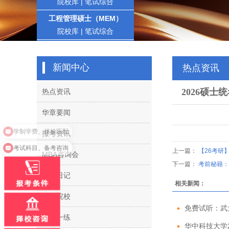
院校库
|
笔试综合
工程管理硕士（MEM）
院校库
|
笔试综合
新闻中心
热点资讯
2026硕
热点资讯
华章要闻
学制学费、择校匹配
报考资讯
考试科目、备考咨询
上一篇：
【26考研
MBA咨询会
下一篇：
考前秘籍：
备考日记
相关新闻：
合作院校
免费试听：武大
每日一练
华中科技大学2