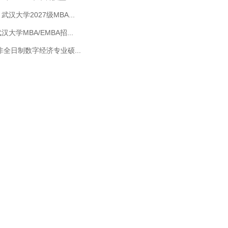
汉大学2027级MBA...
大学MBA/EMBA招...
非全日制数字经济专业硕...