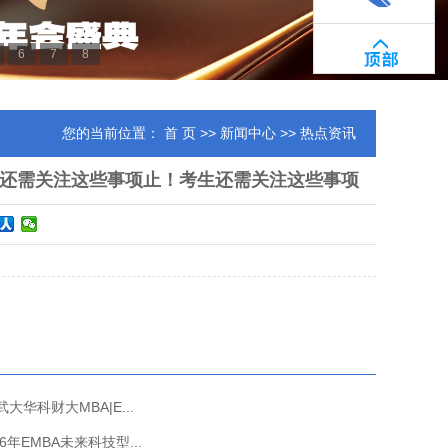
6
7
8
您的当前位置：
首 页
>>
新闻中心
>> 热点资讯
！考生还需关注这些事项止！考生还需关注这些事项
大华科财大MBA|E...
年EMBA未来科技型...