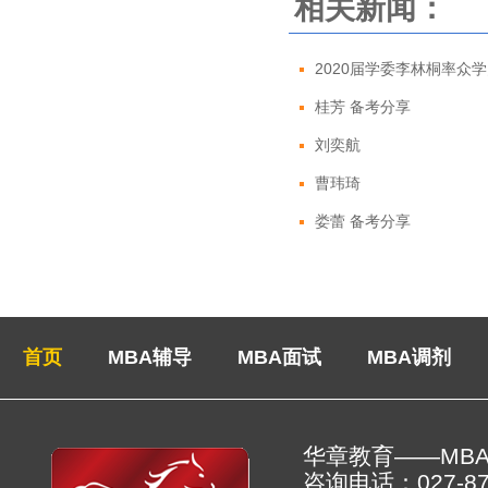
相关新闻：
2020届学委李林桐率众学
桂芳 备考分享
刘奕航
曹玮琦
娄蕾 备考分享
首页
MBA辅导
MBA面试
MBA调剂
华章教育——MB
咨询电话：027-878