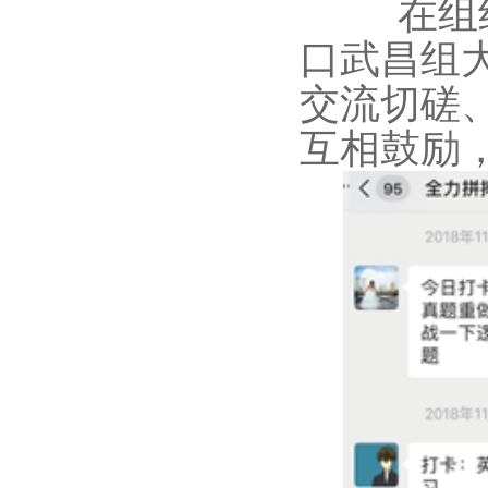
在组
口武昌组
交流切磋
互相鼓励