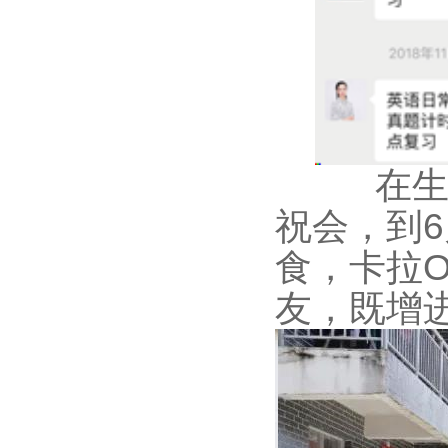
在
祝会，到
6
食，卡拉
友，既增