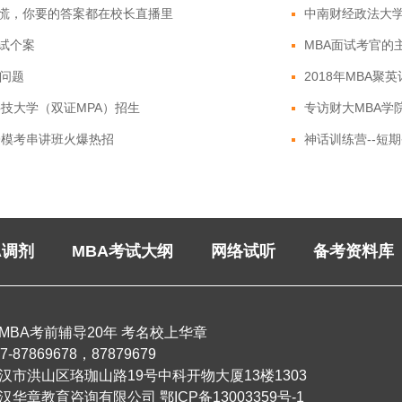
慌，你要的答案都在校长直播里
中南财经政法大学2
试个案
MBA面试考官的
试问题
2018年MBA聚
科技大学（双证MPA）招生
专访财大MBA学
19模考串讲班火爆热招
神话训练营--短
A调剂
MBA考试大纲
网络试听
备考资料库
MBA考前辅导20年 考名校上华章
87869678，87879679
武汉市洪山区珞珈山路19号中科开物大厦13楼1303
汉华章教育咨询有限公司
鄂ICP备13003359号-1