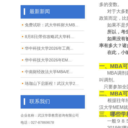
多的变数。
最新新闻
对于大多
政策而定，比
免费试听：武大华科财大MB...
如果不是
所以，考
8月8日|带你攻略武大华科...
如果没有
率有多大？诸
华中科技大学2026年工商...
在此，小
华中科技大学2026年EM...
一、MBA
中南财经政法大学MBA/E...
MBA调
叫调剂。
珞珈山下启新程！武汉大学2...
只要参加全国
二、MBA
根据往年经
联系我们
汉大学MEM
三、哪些学
企业名称：武汉华章教育咨询有限公司
一般９８
电话：027-87869678
2019