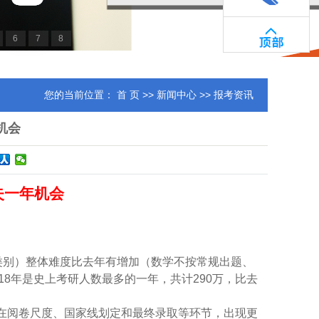
6
7
8
您的当前位置：
首 页
>>
新闻中心
>> 报考资讯
机会
失一年机会
等七个类别）整体难度比去年有增加（数学不按常规出题、
8年是史上考研人数最多的一年，共计290万，比去
在阅卷尺度、国家线划定和最终录取等环节，出现更