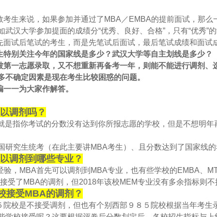
数考生来说，如果参加并通过了MBA／EMBA的提前面试，那
如武汉大学参加提面的成绩分“优秀、良好、合格”，只有“优秀”
先面试后笔试的考生，而是先笔试后面试，最后笔试成绩和面试
生特别关注今年的国家线是多少？武汉大学等自主划线是多少？
被第一志愿录取，又不想重新再备考一年，则能不能进行调剂、
多不确定因素是现在考生比较困惑的问题。
编一一为大家作解答。
可以调剂吗？
剂就是指你考试的分数没有达到你所报志愿的学校，但是不想明年
研究生统考（在此主要讲MBA考生）、且分数达到了国家线的
可以调剂到哪些专业？
验，MBA首先可以调剂到MBA专业，也有些学校的EMBA、MT
就接受了MBA的调剂，但2018年该校MEM专业没有多余指标则
校接受MBA的调剂？
５院校是不接受调剂，但也有个别西部９８５院校根据当年考生
年哪些学校接受呢？这要根据评卷后分数划定后，各校招生指标与