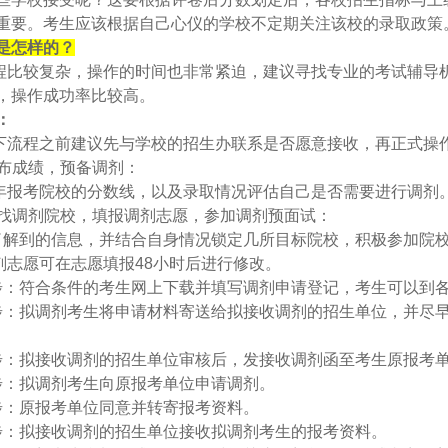
重要。考生应该根据自己心仪的学校不定期关注该校的录取政策
是怎样的？
程比较复杂，操作的时间也非常紧迫，建议寻找专业的考试辅导
，操作成功率比较高。
：
下流程之前建议先与学校的招生办联系是否愿意接收，再正式操
公布成绩，预备调剂：
年报考院校的分数线，以及录取情况评估自己是否需要进行调剂
寻找调剂院校，填报调剂志愿，参加调剂预面试：
了解到的信息，并结合自身情况锁定几所目标院校，积极参加院
剂志愿可在志愿填报48小时后进行修改。
步：符合条件的考生网上下载并填写调剂申请登记，考生可以到
步：拟调剂考生将申请材料寄送给拟接收调剂的招生单位，并尽
步：拟接收调剂的招生单位审核后，发接收调剂函至考生原报考
步：拟调剂考生向原报考单位申请调剂。
步：原报考单位同意并转寄报考资料。
步：拟接收调剂的招生单位接收拟调剂考生的报考资料。