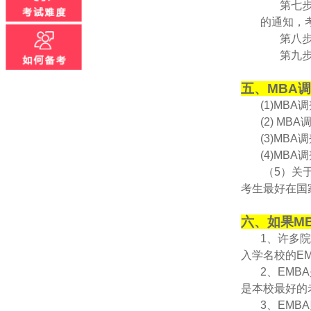
第七
的通知，
第八
第九
五、MBA
(1)M
(2) M
(3)M
(4)MBA
（5）关于院
考生最好在国
六、如果M
1、许多
入学名校的E
2、EM
是本校最好的
3、EM