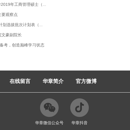
019年工商管理硕士（...
主要观察点
英计划选拔批次计划表（...
院文豪副院长
期备考，创造巅峰学习状态
在线留言
华章简介
官方微博
华章微信公众号
华章抖音