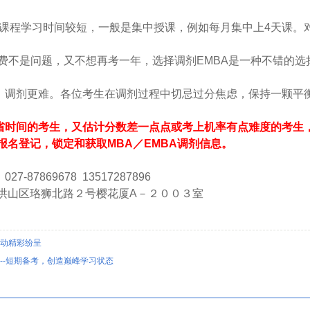
BA课程学习时间较短，一般是集中授课，例如每月集中上4天课
不是问题，又不想再考一年，选择调剂EMBA是一种不错的选
，调剂更难。各位考生在调剂过程中切忌过分焦虑，保持一颗平
省时间的考生，又估计分数差一点点或考上机率有点难度的考生
报名登记，锁定和获取MBA／EMBA调剂信息。
7-87869678 13517287896
山区珞狮北路２号樱花厦A－２００３室
动精彩纷呈
--短期备考，创造巅峰学习状态