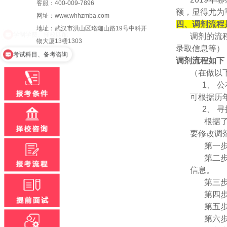
客服：400-009-7896
额，显得尤为
网址：www.whhzmba.com
四、调剂流程
地址：武汉市洪山区珞珈山路19号中科开
调剂的流
物大厦13楼1303
录取信息等）
考试科目、备考咨询
调剂流程如下
（在做以
1、 
可根据历
2、 
根据
要修改调
第一
第二
信息。
第三
第四
第五
第六