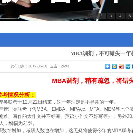
1
2
3
4
5
MBA调剂，不可错失一年
发布日期：
2019-06-10
点击：
2693
MBA
调剂，稍有疏忽，将错
联考情况分析：
管理类联考于12月22日结束，这一年注定是不寻常的一年。
8年管理类联考（含MBA、EMBA、MPAcc、MTA、MEM
偏难、写作的大作文并不好写、英语小作文不好写等）；另外201
人，增幅为21%。
系数在增加，考研人数也在增加，这无疑将使得今年的MBA联考