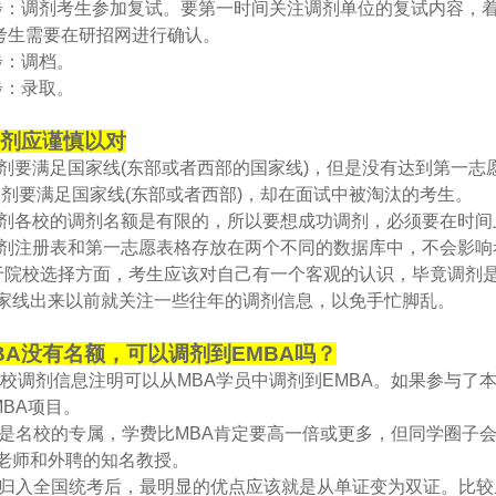
步：调剂考生参加复试。要第一时间关注调剂单位的复试内容，
考生需要在研招网进行确认。
步：调档。
步：录取。
调剂应谨慎以对
BA调剂要满足国家线(东部或者西部的国家线)，但是没有达到第一
BA调剂要满足国家线(东部或者西部)，却在面试中被淘汰的考生。
BA调剂各校的调剂名额是有限的，所以要想成功调剂，必须要在时
调剂
注册
表和第一志愿表格存放在两个不同的数据库中，不会影响
校选择方面，考生应该对自己有一个客观的认识，毕竟调剂是“
家线出来以前就关注一些往年的调剂信息，以免手忙脚乱。
BA没有名额，可以调剂到EMBA吗？
院校调剂信息注明可以从MBA学员中调剂到EMBA。如果参与了
MBA项目。
BA是名校的专属，学费比MBA肯定要高一倍或更多，但同学圈子
老师和外聘的知名教授。
BA归入全国统考后，最明显的优点应该就是从单证变为双证。比较