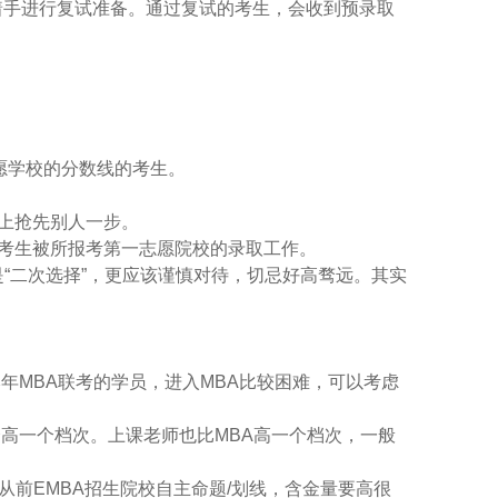
着手进行复试准备。通过复试的考生，会收到预录取
志愿学校的分数线的考生。
间上抢先别人一步。
考生被所报考第一志愿院校的录取工作。
二次选择”，更应该谨慎对待，切忌好高骛远。其实
本年MBA联考的学员，进入MBA比较困难，可以考虑
会高一个档次。上课老师也比MBA高一个档次，一般
从前EMBA招生院校自主命题/划线，含金量要高很