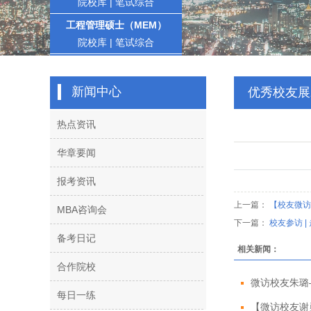
院校库
|
笔试综合
工程管理硕士（MEM）
院校库
|
笔试综合
新闻中心
优秀校友展
热点资讯
华章要闻
报考资讯
上一篇：
【校友微访
MBA咨询会
下一篇：
校友参访 
备考日记
相关新闻：
合作院校
微访校友朱璐
每日一练
【微访校友谢