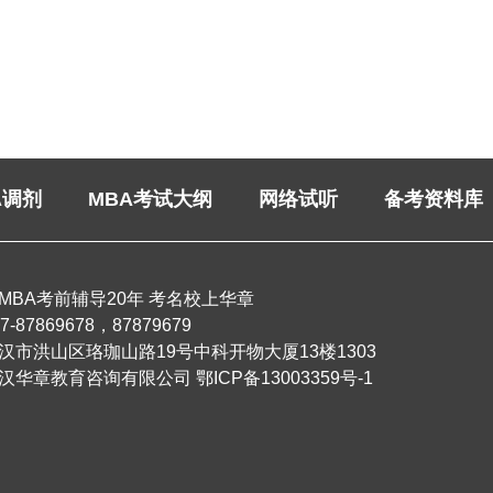
A调剂
MBA考试大纲
网络试听
备考资料库
MBA考前辅导20年 考名校上华章
87869678，87879679
武汉市洪山区珞珈山路19号中科开物大厦13楼1303
汉华章教育咨询有限公司
鄂ICP备13003359号-1