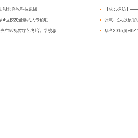
走进湖北兴屹科技集团
【校友微访】—
华章4位校友当选武大专硕联...
张慧-北大纵横管
央布影视传媒艺考培训学校总...
华章2015届MB