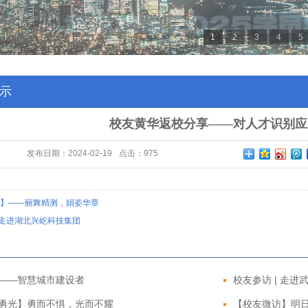
1
2
3
4
5
示
校友黄华返校分享——对人才识别应
发布日期：
2024-02-19
点击：
975
】——丽舞精测，娟姿华章
| 走进湖北兴屹科技集团
——智慧城市建设者
校友参访 | 走
勇光】勇而不惧，光而不耀
【校友微访】明