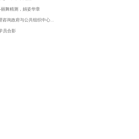
—丽舞精测，娟姿华章
理咨询政府与公共组织中心...
A学员合影