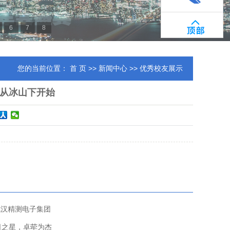
6
7
8
您的当前位置：
首 页
>>
新闻中心
>> 优秀校友展示
从冰山下开始
进武汉精测电子集团
日之星，卓荦为杰