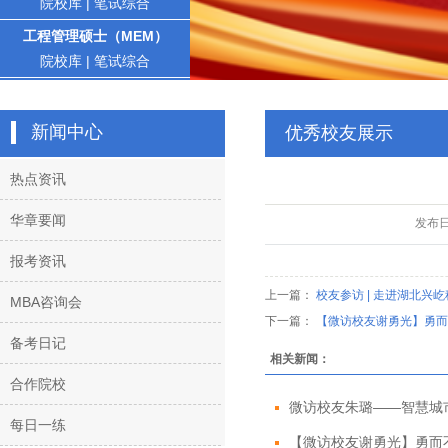
院校库
|
笔试综合
工程管理硕士（MEM）
院校库
|
笔试综合
新闻中心
优秀校友展示
热点资讯
华章要闻
发布
报考资讯
上一篇：
校友参访 | 走进湖北兴
MBA咨询会
下一篇：
【微访校友谢勇光】勇而
备考日记
相关新闻：
合作院校
微访校友朱璐——智慧城
每日一练
【微访校友谢勇光】勇而